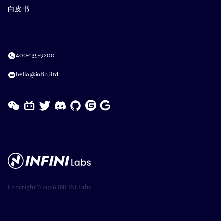
白皮书
400-139-9200
hello@infini.ltd
Copyright ©
2026 INFINI Labs