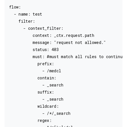
flow:

  - name: test

    filter:

      - context_filter:

          context: _ctx.request.path

          message: "request not allowed."

          status: 403

          must: #must match all rules to continue

            prefix:

              - /medcl

            contain:

              - _search

            suffix:

              - _search

            wildcard:

              - /*/_search

            regex:
