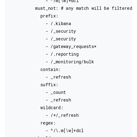
              - ^/m[\w]+dcl

          must_not: # any match will be filtered

            prefix:

              - /.kibana

              - /_security

              - /_security

              - /gateway_requests*

              - /.reporting

              - /_monitoring/bulk

            contain:

              - _refresh

            suffix:

              - _count

              - _refresh

            wildcard:

              - /*/_refresh

            regex:

              - ^/\.m[\w]+dcl
