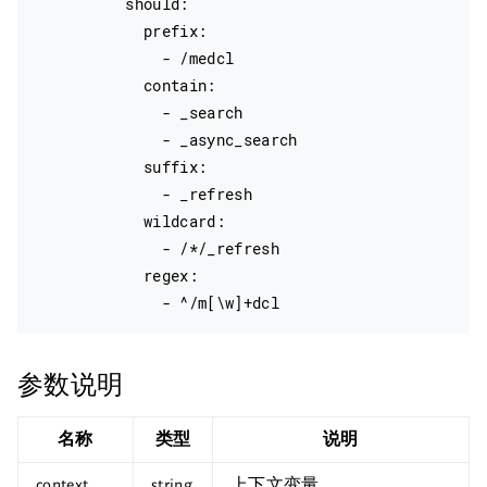
          should:

            prefix:

              - /medcl

            contain:

              - _search

              - _async_search

            suffix:

              - _refresh

            wildcard:

              - /*/_refresh

            regex:

参数说明
名称
类型
说明
context
string
上下文变量