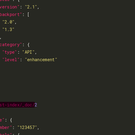
version"
: 
"2.1"
,

backport"
: [

"2.0"
,

"1.3"


category"
: {

"type"
: 
"API"
,

"level"
: 
"enhancement"
st-index/_doc/
2
e"
: {

mber"
: 
"123457"
,

bels"
: {
