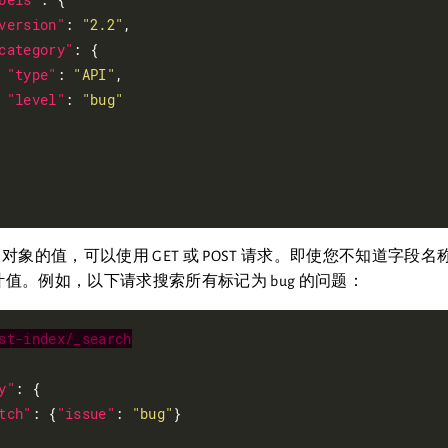
version"
: 
"2.2"
,

category"
: {

"type"
: 
"API"
,

"level"
: 
"bug"
at 对象的值，可以使用 GET 或 POST 请求。即使您不知道字段名称
值。例如，以下请求搜索所有标记为 bug 的问题：
st-index/_search
y"
: {

tch"
: {
"issue"
: 
"bug"
}
