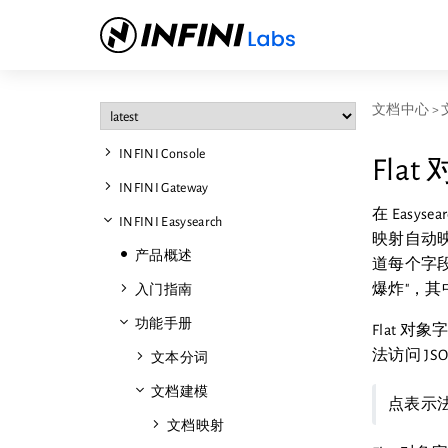
文档中心
>
INFINI Console
Fla
INFINI Gateway
在 Easy
INFINI Easysearch
映射自动
产品概述
道每个字
爆炸"，
入门指南
功能手册
Flat 
法访问 J
文本分词
文档建模
点表示法
文档映射