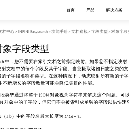
首页
产品
解决方案
文档中心
>
INFINI Easysearch
>
功能手册
>
文档建模
>
字段类型
>
对象字段
t 对象字段类型
search 中，您不需要在索引文档之前指定映射。如果您不指定映射，Ea
映射文档中的每个字段及其子字段。当您摄取诸如日志之类的文
段的子字段名称和类型。在这种情况下，动态映射所有新的子字
其中不断增长的字段数量可能会降低集群的性能。
对象字段类型通过将整个 JSON 对象视为字符串来解决这个问题。
SON 对象中的子字段，但它们不会被索引成单独的字段以供快速
（a.b）中的字段名最大长度为 2^24 − 1。