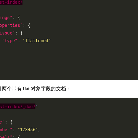
st-index/
ings"
: {

operties"
: {

issue"
: {

"type"
: 
"flattened"
两个带有 flat 对象字段的文档：
st-index/_doc/
1
e"
: {

mber"
: 
"123456"
,

bels"
: {
