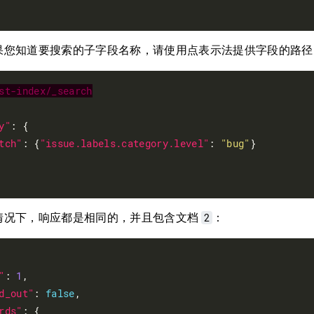
果您知道要搜索的子字段名称，请使用点表示法提供字段的路径
st-index/_search
y"
: {

tch"
: {
"issue.labels.category.level"
: 
"bug"
}

2
情况下，响应都是相同的，并且包含文档
：
"
: 
1
,

d_out"
: 
false
,

rds"
: {
