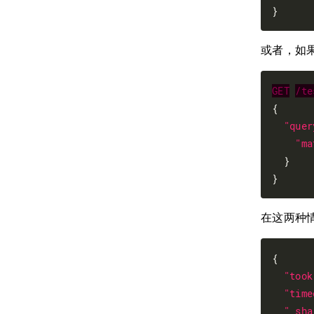
或者，如
GET
/te
{

"quer
"ma
  }

在这两种
{

"took
"time
"_sha