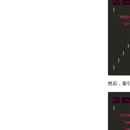
PUT
/te
{

"mapp
"pr
"
      }

    }

  }

然后，索引
PUT
/te
{

"issu
"nu
"la