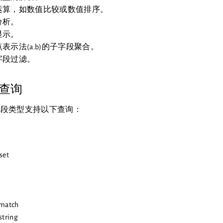
运算，如数值比较或数值排序。
分析。
显示。
表示法(a.b)的子字段聚合。
字段过滤。
查询
对象字段类型支持以下查询：
set
-match
string