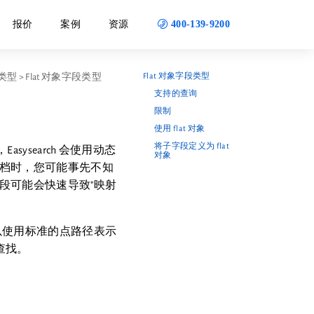
400-139-9200
报价
案例
资源
Flat 对象字段类型
类型
>
Flat 对象字段类型
支持的查询
限制
使用 flat 对象
将子字段定义为 flat
sysearch 会使用动态
对象
档时，您可能事先不知
段可能会快速导致"映射
可以使用标准的点路径表示
查找。