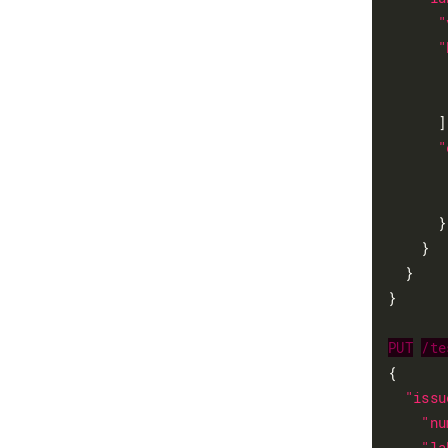
"
"
      ],
"
      }

    }

  }

}

PUT
/te
{

"issu
"nu
"la