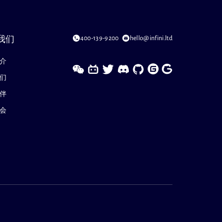
400-139-9200
hello@infini.ltd
我们
介
们
伴
会