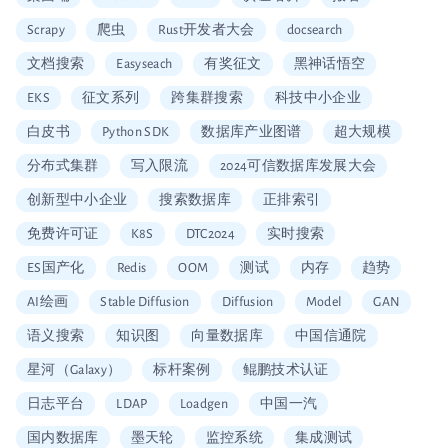
Scrapy
爬虫
Rust开发者大会
docsearch
文档搜索
Easyseach
有奖征文
黑神话悟空
EKS
征文系列
跨集群搜索
科技中小企业
白皮书
Python SDK
数据库产业图谱
超大规模
分布式集群
写入限流
2024可信数据库发展大会
创新型中小企业
搜索数据库
正排索引
免费许可证
K8S
DTC2024
实时搜索
ES国产化
Redis
OOM
测试
内存
趋势
AI绘画
Stable Diffusion
Diffusion
Model
GAN
语义搜索
知识图
向量数据库
中国信通院
星河（Galaxy）
标杆案例
鲲鹏技术认证
日志平台
LDAP
Loadgen
中国一汽
国内数据库
墨天轮
监控系统
集成测试