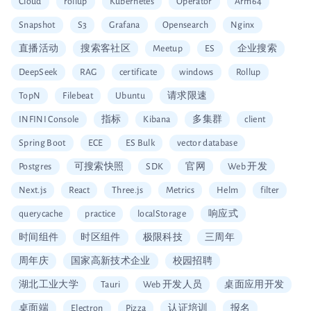
Cloud
rollup
Kubernetes
Operator
Arm64
Snapshot
S3
Grafana
Opensearch
Nginx
直播活动
搜索客社区
Meetup
ES
企业搜索
DeepSeek
RAG
certificate
windows
Rollup
TopN
Filebeat
Ubuntu
请求限速
INFINI Console
指标
Kibana
多集群
client
Spring Boot
ECE
ES Bulk
vector database
Postgres
可搜索快照
SDK
官网
Web 开发
Next.js
React
Three.js
Metrics
Helm
filter
querycache
practice
localStorage
响应式
时间组件
时区组件
极限科技
三周年
周年庆
国家高新技术企业
校园招聘
湖北工业大学
Tauri
Web 开发人员
桌面应用开发
桌面端
Electron
Pizza
认证培训
报名