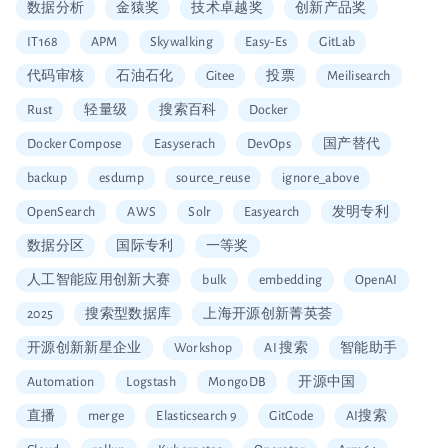
数据分析
金猿奖
技术卓越奖
创新产品奖
IT168
APM
Skywalking
Easy-Es
GitLab
代码审核
石油石化
Gitee
投票
Meilisearch
Rust
轻量级
搜索百科
Docker
Docker Compose
Easyserach
DevOps
国产替代
backup
esdump
source_reuse
ignore_above
OpenSearch
AWS
Solr
Easyearch
发明专利
数据分区
国际专利
一等奖
人工智能应用创新大赛
bulk
embedding
OpenAI
2025
搜索型数据库
上海开源创新菁英荟
开源创新新星企业
Workshop
AI 搜索
智能助手
Automation
Logstash
MongoDB
开源中国
直播
merge
Elasticsearch 9
GitCode
AI搜索