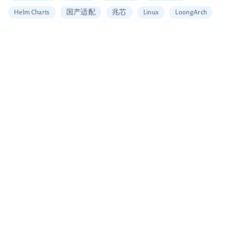
Helm Charts
国产适配
兆芯
Linux
LoongArch
信创适配
二维拆分算法
中国移动云
Vault
加密
安全工具
图片搜索
Alerting
SQL
Embedding
可信数据库
统信
海光
龙芯
restore
Arm
大数据企业证书
移动云大会
信通院产品评测
国内首家
数据可视化
北京软协
第十届理事会会员单位
Apache Arrow
宣传片
大会分享
多集群管理
无缝数据迁移
Loadrun
INFINI Gateway
log4j