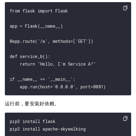
from flask import Flask

app = Flask(__name__)

@app.route('/a', methods=['GET'])

def service_b():

    return "Hello, I'm Service A!"

if __name__ == '__main__':

运行前，要安装好依赖。
pip3 install flask
