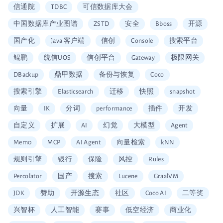
信通院
TDBC
可信数据库大会
中国数据库产业图谱
ZSTD
安全
Bboss
开源
国产化
Java 客户端
信创
Console
搜索平台
鲲鹏
统信UOS
信创平台
Gateway
极限网关
DBackup
鼎甲数据
备份与恢复
Coco
搜索引擎
Elasticsearch
迁移
快照
snapshot
向量
IK
分词
performance
插件
开发
自定义
扩展
AI
幻觉
大模型
Agent
Mem0
MCP
AI Agent
向量检索
kNN
规则引擎
银行
保险
风控
Rules
Percolator
国产
搜索
Lucene
GraalVM
JDK
赞助
开源生态
社区
Coco AI
二等奖
兴智杯
人工智能
赛事
低空经济
商业化