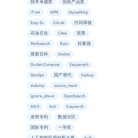
技术卓越奖
创新产品奖
IT168
APM
Skywalking
Easy-Es
GitLab
代码审核
石油石化
Gitee
投票
Meilisearch
Rust
轻量级
搜索百科
Docker
Docker Compose
Easyserach
DevOps
国产替代
backup
esdump
source_reuse
ignore_above
OpenSearch
AWS
Solr
Easyearch
发明专利
数据分区
国际专利
一等奖