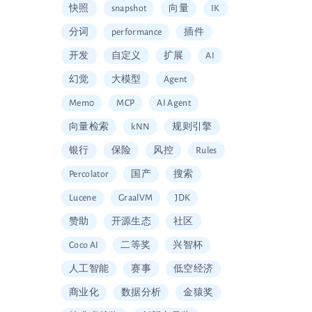
快照
snapshot
向量
IK
分词
performance
插件
开发
自定义
扩展
AI
幻觉
大模型
Agent
Mem0
MCP
AI Agent
向量检索
kNN
规则引擎
银行
保险
风控
Rules
Percolator
国产
搜索
Lucene
GraalVM
JDK
赞助
开源生态
社区
Coco AI
二等奖
兴智杯
人工智能
赛事
低空经济
商业化
数据分析
金猿奖