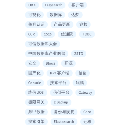
DBX
Easysearch
客户端
可视化
数据库
达梦
兼容认证
产品更新
巡检
CCR
2026
信通院
TDBC
可信数据库大会
中国数据库产业图谱
ZSTD
安全
Bboss
开源
国产化
Java 客户端
信创
Console
搜索平台
鲲鹏
统信UOS
信创平台
Gateway
极限网关
DBackup
鼎甲数据
备份与恢复
Coco
搜索引擎
Elasticsearch
迁移