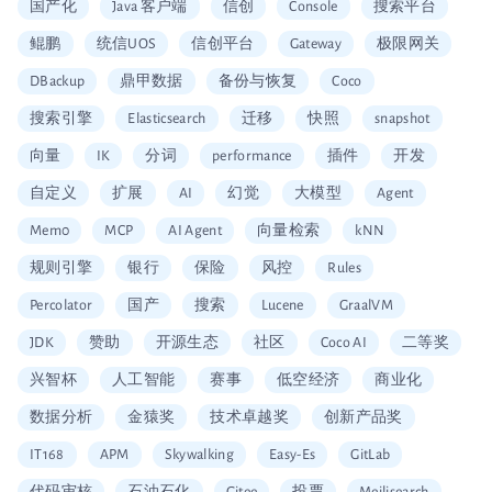
国产化
Java 客户端
信创
Console
搜索平台
鲲鹏
统信UOS
信创平台
Gateway
极限网关
DBackup
鼎甲数据
备份与恢复
Coco
搜索引擎
Elasticsearch
迁移
快照
snapshot
向量
IK
分词
performance
插件
开发
自定义
扩展
AI
幻觉
大模型
Agent
Mem0
MCP
AI Agent
向量检索
kNN
规则引擎
银行
保险
风控
Rules
Percolator
国产
搜索
Lucene
GraalVM
JDK
赞助
开源生态
社区
Coco AI
二等奖
兴智杯
人工智能
赛事
低空经济
商业化
数据分析
金猿奖
技术卓越奖
创新产品奖
IT168
APM
Skywalking
Easy-Es
GitLab