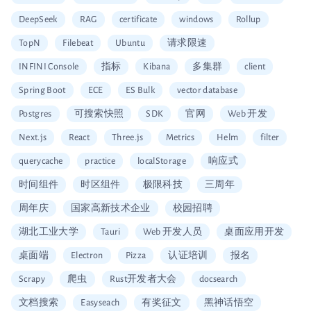
DeepSeek
RAG
certificate
windows
Rollup
TopN
Filebeat
Ubuntu
请求限速
INFINI Console
指标
Kibana
多集群
client
Spring Boot
ECE
ES Bulk
vector database
Postgres
可搜索快照
SDK
官网
Web 开发
Next.js
React
Three.js
Metrics
Helm
filter
querycache
practice
localStorage
响应式
时间组件
时区组件
极限科技
三周年
周年庆
国家高新技术企业
校园招聘
湖北工业大学
Tauri
Web 开发人员
桌面应用开发
桌面端
Electron
Pizza
认证培训
报名
Scrapy
爬虫
Rust开发者大会
docsearch
文档搜索
Easyseach
有奖征文
黑神话悟空