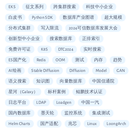
EKS
征文系列
跨集群搜索
科技中小企业
白皮书
Python SDK
数据库产业图谱
超大规模
分布式集群
写入限流
2024可信数据库发展大会
创新型中小企业
搜索数据库
正排索引
免费许可证
K8S
DTC2024
实时搜索
ES国产化
Redis
OOM
测试
内存
趋势
AI绘画
Stable Diffusion
Diffusion
Model
GAN
语义搜索
知识图
向量数据库
中国信通院
星河（Galaxy）
标杆案例
鲲鹏技术认证
日志平台
LDAP
Loadgen
中国一汽
国内数据库
墨天轮
监控系统
集成测试
Helm Charts
国产适配
兆芯
Linux
LoongArch
信创适配
二维拆分算法
中国移动云
Vault