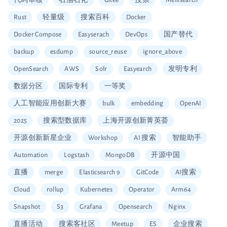
代码审核
石油石化
Gitee
投票
Meilisearch
Rust
轻量级
搜索百科
Docker
Docker Compose
Easyserach
DevOps
国产替代
backup
esdump
source_reuse
ignore_above
OpenSearch
AWS
Solr
Easyearch
发明专利
数据分区
国际专利
一等奖
人工智能应用创新大赛
bulk
embedding
OpenAI
2025
搜索型数据库
上海开源创新菁英荟
开源创新新星企业
Workshop
AI 搜索
智能助手
Automation
Logstash
MongoDB
开源中国
直播
merge
Elasticsearch 9
GitCode
AI搜索
Cloud
rollup
Kubernetes
Operator
Arm64
Snapshot
S3
Grafana
Opensearch
Nginx
直播活动
搜索客社区
Meetup
ES
企业搜索