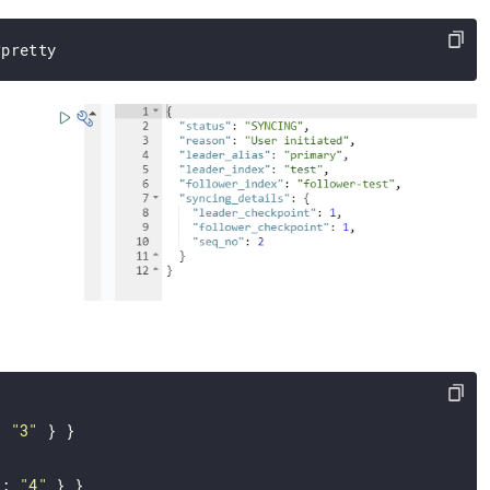
: 
"3"
 } }

 : 
"4"
 } }
