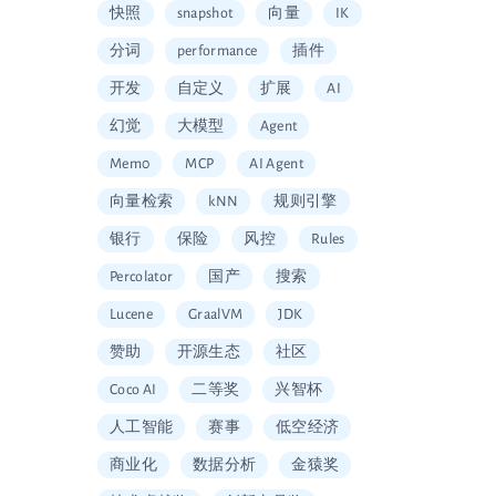
快照
snapshot
向量
IK
分词
performance
插件
开发
自定义
扩展
AI
幻觉
大模型
Agent
Mem0
MCP
AI Agent
向量检索
kNN
规则引擎
银行
保险
风控
Rules
Percolator
国产
搜索
Lucene
GraalVM
JDK
赞助
开源生态
社区
Coco AI
二等奖
兴智杯
人工智能
赛事
低空经济
商业化
数据分析
金猿奖