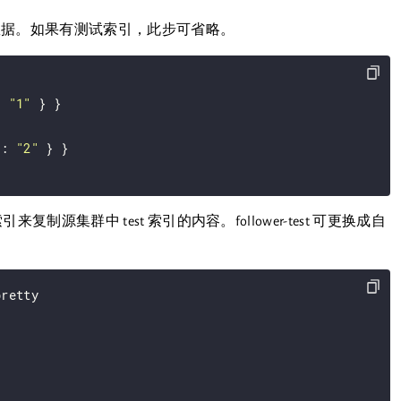
写入数据。如果有测试索引，此步可省略。
: 
"1"
 } }

 : 
"2"
 } }

引来复制源集群中 test 索引的内容。follower-test 可更换成自
retty
