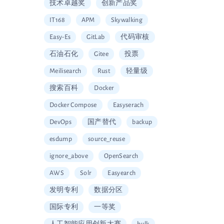
技术卓越奖
创新产品奖
IT168
APM
Skywalking
Easy-Es
GitLab
代码审核
石油石化
Gitee
投票
Meilisearch
Rust
轻量级
搜索百科
Docker
Docker Compose
Easyserach
DevOps
国产替代
backup
esdump
source_reuse
ignore_above
OpenSearch
AWS
Solr
Easyearch
发明专利
数据分区
国际专利
一等奖