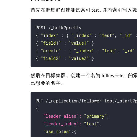
首先在源集群创建测试索引 test , 并向索引
POST /_bulk?pretty

{ 
"index"
 : { 
"_index"
 : 
"test"
, 
"_id"
 
{ 
"field1"
 : 
"value1"
 }

{ 
"create"
 : { 
"_index"
 : 
"test"
, 
"_id"
{ 
"field2"
 : 
"value2"
然后在目标集群，创建一个名为 follower-test 的索
己想要的名字。
PUT /_replication/follower-test/_start?p
{

"leader_alias": 
"primary"
,

"leader_index": 
"test"
,

"use_roles"
:{
