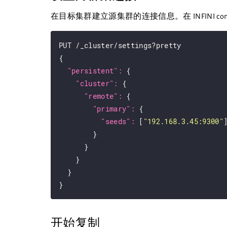
在目标集群建立源集群的连接信息。在 INFINI cons
PUT /_cluster/settings?pretty

{

"persistent": 
{

"cluster": 
{

"remote": 
{

"primary": 
{

"seeds": 
[
"192.168.3.45:9300"
]
        }

      }

    }

  }

开始复制