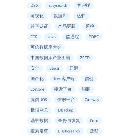
DBX
Easysearch
客户端
可视化
数据库
达梦
兼容认证
产品更新
巡检
CCR
2026
信通院
TDBC
可信数据库大会
中国数据库产业图谱
ZSTD
安全
Bboss
开源
国产化
Java 客户端
信创
Console
搜索平台
鲲鹏
统信UOS
信创平台
Gateway
极限网关
DBackup
鼎甲数据
备份与恢复
Coco
搜索引擎
Elasticsearch
迁移